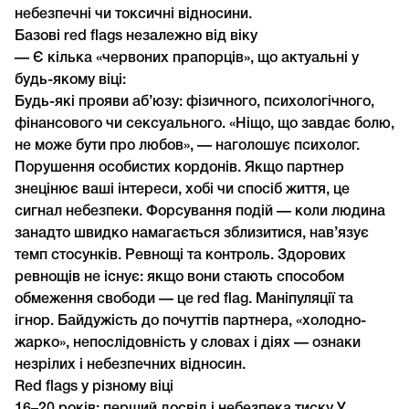
небезпечні чи токсичні відносини.
Базові red flags незалежно від віку
— Є кілька «червоних прапорців», що актуальні у
будь-якому віці:
Будь-які прояви аб’юзу: фізичного, психологічного,
фінансового чи сексуального. «Ніщо, що завдає болю,
не може бути про любов», — наголошує психолог.
Порушення особистих кордонів. Якщо партнер
знецінює ваші інтереси, хобі чи спосіб життя, це
сигнал небезпеки. Форсування подій — коли людина
занадто швидко намагається зблизитися, нав’язує
темп стосунків. Ревнощі та контроль. Здорових
ревнощів не існує: якщо вони стають способом
обмеження свободи — це red flag. Маніпуляції та
ігнор. Байдужість до почуттів партнера, «холодно-
жарко», непослідовність у словах і діях — ознаки
незрілих і небезпечних відносин.
Red flags у різному віці