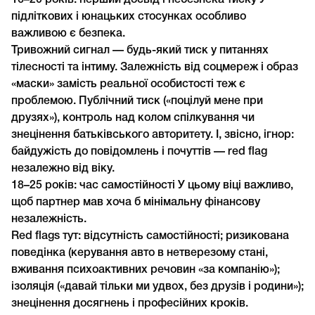
16–20 років: перший досвід і небезпека тиску У
підліткових і юнацьких стосунках особливо
важливою є безпека.
Тривожний сигнал — будь-який тиск у питаннях
тілесності та інтиму. Залежність від соцмереж і образ
«маски» замість реальної особистості теж є
проблемою. Публічний тиск («поцілуй мене при
друзях»), контроль над колом спілкування чи
знецінення батьківського авторитету. І, звісно, ігнор:
байдужість до повідомлень і почуттів — red flag
незалежно від віку.
18–25 років: час самостійності У цьому віці важливо,
щоб партнер мав хоча б мінімальну фінансову
незалежність.
Red flags тут: відсутність самостійності; ризикована
поведінка (керування авто в нетверезому стані,
вживання психоактивних речовин «за компанію»);
ізоляція («давай тільки ми удвох, без друзів і родини»);
знецінення досягнень і професійних кроків.