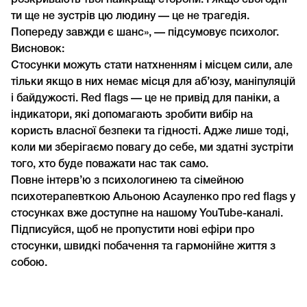
розкривають твої найкращі сторони. І якщо сьогодні
ти ще не зустрів цю людину — це не трагедія.
Попереду завжди є шанс», — підсумовує психолог.
Висновок:
Стосунки можуть стати натхненням і місцем сили, але
тільки якщо в них немає місця для аб’юзу, маніпуляцій
і байдужості. Red flags — це не привід для паніки, а
індикатори, які допомагають зробити вибір на
користь власної безпеки та гідності. Адже лише тоді,
коли ми зберігаємо повагу до себе, ми здатні зустріти
того, хто буде поважати нас так само.
Повне інтерв’ю з психологинею та сімейною
психотерапевткою Альоною Асауленко про red flags у
стосунках вже доступне на нашому YouTube-каналі.
Підписуйся, щоб не пропустити нові ефіри про
стосунки, швидкі побачення та гармонійне життя з
собою.