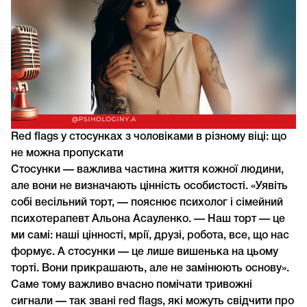
Red flags у стосунках з чоловіками в різному віці: що
не можна пропускати
Стосунки — важлива частина життя кожної людини,
але вони не визначають цінність особистості. «Уявіть
собі весільний торт, — пояснює психолог і сімейний
психотерапевт Альона Асауленко. — Наш торт — це
ми самі: наші цінності, мрії, друзі, робота, все, що нас
формує. А стосунки — це лише вишенька на цьому
торті. Вони прикрашають, але не замінюють основу».
Саме тому важливо вчасно помічати тривожні
сигнали — так звані red flags, які можуть свідчити про