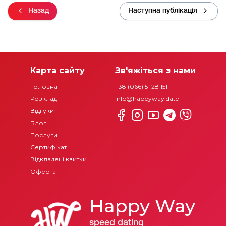
Назад
Наступна публікація
Карта сайту
Зв'яжіться з нами
Головна
+38 (066) 51 28 151
Розклад
info@happyway.date
Відгуки
Блог
Послуги
Сертифікат
Відкладені квитки
Оферта
Happy Way
speed dating