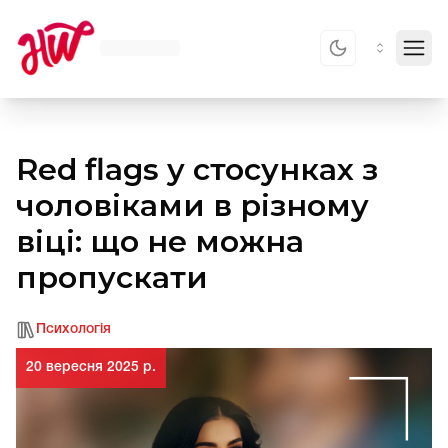
Toggl
Red flags у стосунках з
чоловіками в різному
віці: що не можна
пропускати
Психологія
20 вересня 2025 р.