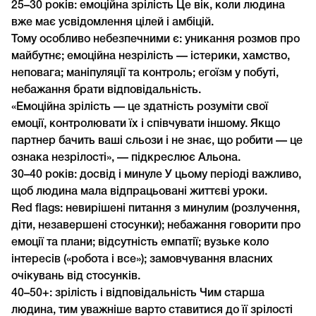
25–30 років: емоційна зрілість Це вік, коли людина
вже має усвідомлення цілей і амбіцій.
Тому особливо небезпечними є: уникання розмов про
майбутнє; емоційна незрілість — істерики, хамство,
неповага; маніпуляції та контроль; егоїзм у побуті,
небажання брати відповідальність.
«Емоційна зрілість — це здатність розуміти свої
емоції, контролювати їх і співчувати іншому. Якщо
партнер бачить ваші сльози і не знає, що робити — це
ознака незрілості», — підкреслює Альона.
30–40 років: досвід і минуле У цьому періоді важливо,
щоб людина мала відпрацьовані життєві уроки.
Red flags: невирішені питання з минулим (розлучення,
діти, незавершені стосунки); небажання говорити про
емоції та плани; відсутність емпатії; вузьке коло
інтересів («робота і все»); замовчування власних
очікувань від стосунків.
40–50+: зрілість і відповідальність Чим старша
людина, тим уважніше варто ставитися до її зрілості