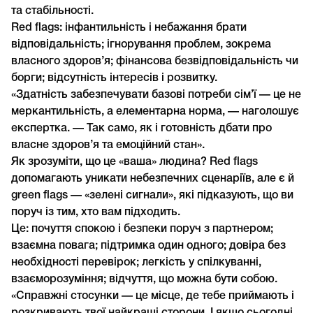
та стабільності.
Red flags: інфантильність і небажання брати
відповідальність; ігнорування проблем, зокрема
власного здоров’я; фінансова безвідповідальність чи
борги; відсутність інтересів і розвитку.
«Здатність забезпечувати базові потреби сім’ї — це не
меркантильність, а елементарна норма, — наголошує
експертка. — Так само, як і готовність дбати про
власне здоров’я та емоційний стан».
Як зрозуміти, що це «ваша» людина? Red flags
допомагають уникати небезпечних сценаріїв, але є й
green flags — «зелені сигнали», які підказують, що ви
поруч із тим, хто вам підходить.
Це: почуття спокою і безпеки поруч з партнером;
взаємна повага; підтримка один одного; довіра без
необхідності перевірок; легкість у спілкуванні,
взаєморозуміння; відчуття, що можна бути собою.
«Справжні стосунки — це місце, де тебе приймають і