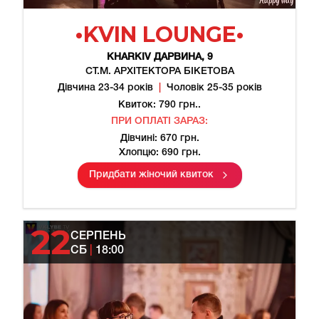
•KVIN LOUNGE•
KHARKIV
ДАРВИНА, 9
СТ.М. АРХІТЕКТОРА БІКЕТОВА
Дівчина 23-34 років
|
Чоловік 25-35 років
Квиток: 790 грн..
ПРИ ОПЛАТІ ЗАРАЗ:
Дівчині: 670 грн.
Хлопцю: 690 грн.
Придбати жіночий квиток
22
СЕРПЕНЬ
СБ
|
18:00