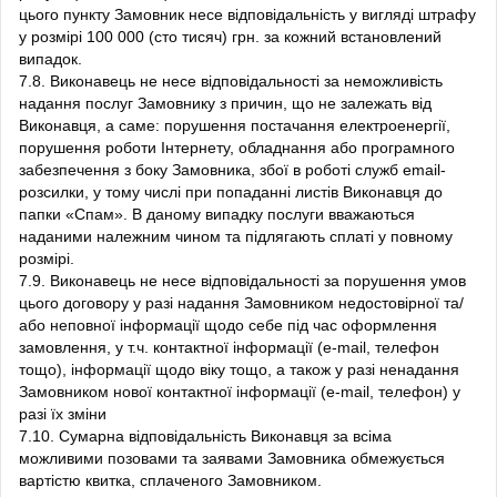
цього пункту Замовник несе відповідальність у вигляді штрафу
у розмірі 100 000 (сто тисяч) грн. за кожний встановлений
випадок.
7.8. Виконавець не несе відповідальності за неможливість
надання послуг Замовнику з причин, що не залежать від
Виконавця, а саме: порушення постачання електроенергії,
порушення роботи Інтернету, обладнання або програмного
забезпечення з боку Замовника, збої в роботі служб email-
розсилки, у тому числі при попаданні листів Виконавця до
папки «Спам». В даному випадку послуги вважаються
наданими належним чином та підлягають сплаті у повному
розмірі.
7.9. Виконавець не несе відповідальності за порушення умов
цього договору у разі надання Замовником недостовірної та/
або неповної інформації щодо себе під час оформлення
замовлення, у т.ч. контактної інформації (e-mail, телефон
тощо), інформації щодо віку тощо, а також у разі ненадання
Замовником нової контактної інформації (e-mail, телефон) у
разі їх зміни
7.10. Сумарна відповідальність Виконавця за всіма
можливими позовами та заявами Замовника обмежується
вартістю квитка, сплаченого Замовником.