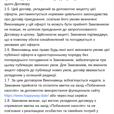
цього Договору.
1.5. Цей договір, укладений за допомогою акцепту цієї
оферти, регламентується нормами цивільного законодавства
про договір приєднання, оскільки його умови визначені
Виконавцем у цій оферті та можуть бути прийняті Замовником
не інакше, як шляхом приєднання до запропонованого
Договору в цілому. Здійснюючи акцепт, Замовник підтверджує,
що в повному обсязі ознайомлений та погоджується з
умовами цієї оферти.
1.6. Виконавець має право будь-якої миті змінювати умови цієї
публічної оферти в односторонньому порядку без
попереднього погодження із Замовником, забезпечуючи при
цьому публікацію змінених умов. Для Замовників, які вчинили
акцепт оферти до публікації нових умов, договір вважається
укладеним у колишній редакції.
1.7. За цим договором Виконавець зобов’язується надати, а
Замовник прийняти та оплатити квиток на захід «Побачення
наосліп» за допомогою використання функціонала сайту
https://www.happyway.date/
або через інші сервіси.
1.8. Замовник визнає, що метою укладення договору є
отримання квитка на захід «Побачення наосліп» та не
пов’язане з реалізацією особистих та сімейних потреб у