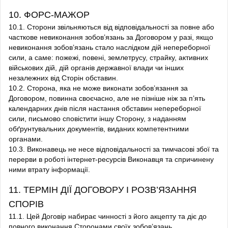
10. ФОРС-МАЖОР
10.1. Сторони звільняються від відповідальності за повне або
часткове невиконання зобов’язань за Договором у разі, якщо
невиконання зобов’язань стало наслідком дій непереборної
сили, а саме: пожежі, повені, землетрусу, страйку, активних
військових дій, дій органів державної влади чи інших
незалежних від Сторін обставин.
10.2. Сторона, яка не може виконати зобов’язання за
Договором, повинна своєчасно, але не пізніше ніж за п’ять
календарних днів після настання обставин непереборної
сили, письмово сповістити іншу Сторону, з наданням
обґрунтувальних документів, виданих компетентними
органами.
10.3. Виконавець не несе відповідальності за тимчасові збої та
перерви в роботі інтернет-ресурсів Виконавця та спричинену
ними втрату інформації.
11. ТЕРМІН ДІЇ ДОГОВОРУ І РОЗВ’ЯЗАННЯ
СПОРІВ
11.1. Цей Договір набирає чинності з його акцепту та діє до
повного виконання Сторонами своїх зобов’язань.