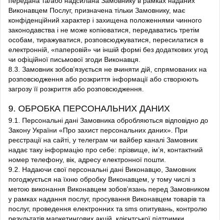
передана та/або надсилана Замовнику в рамках наданих
Виконавцем Послуг, призначена тільки Замовнику, має
конфіденційний характер і захищена положеннями чинного
законодавства і не може копіюватися, передаватись третім
особам, тиражуватися, розповсюджуватися, пересилатися в
електронній, «паперовій» чи іншій формі без додаткових угод
чи офіційної письмової згоди Виконавця.
8.3. Замовник зобов’язується не вчиняти дій, спрямованих на
розповсюдження або розкриття інформації або створюють
загрозу її розкриття або розповсюдження.
9. ОБРОБКА ПЕРСОНАЛЬНИХ ДАНИХ
9.1. Персональні дані Замовника обробляються відповідно до
Закону України «Про захист персональних даних». При
реєстрації на сайті, у телеграм чи вайбер каналі Замовник
надає таку інформацію про себе: прізвище, ім’я, контактний
номер телефону, вік, адресу електронної пошти.
9.2. Надаючи свої персональні дані Виконавцю, Замовник
погоджується на їхню обробку Виконавцем, у тому числі з
метою виконання Виконавцем зобов’язань перед Замовником
у рамках надання послуг, просування Виконавцем товарів та
послуг, проведення електронних та sms опитувань, контролю
результатів маркетингових акцій, клієнтської підтримки,