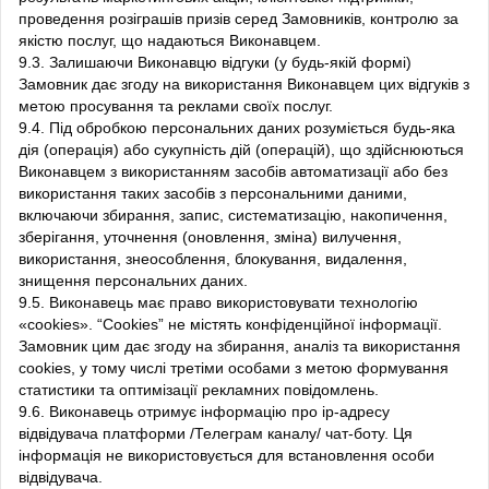
проведення розіграшів призів серед Замовників, контролю за
якістю послуг, що надаються Виконавцем.
9.3. Залишаючи Виконавцю відгуки (у будь-якій формі)
Замовник дає згоду на використання Виконавцем цих відгуків з
метою просування та реклами своїх послуг.
9.4. Під обробкою персональних даних розуміється будь-яка
дія (операція) або сукупність дій (операцій), що здійснюються
Виконавцем з використанням засобів автоматизації або без
використання таких засобів з персональними даними,
включаючи збирання, запис, систематизацію, накопичення,
зберігання, уточнення (оновлення, зміна) вилучення,
використання, знеособлення, блокування, видалення,
знищення персональних даних.
9.5. Виконавець має право використовувати технологію
«cookies». “Cookies” не містять конфіденційної інформації.
Замовник цим дає згоду на збирання, аналіз та використання
cookies, у тому числі третіми особами з метою формування
статистики та оптимізації рекламних повідомлень.
9.6. Виконавець отримує інформацію про ip-адресу
відвідувача платформи /Телеграм каналу/ чат-боту. Ця
інформація не використовується для встановлення особи
відвідувача.