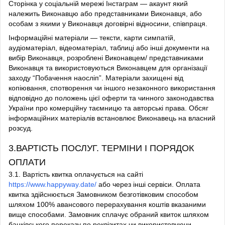
Сторінка у соціальній мережі Інстаграм — акаунт який
належить Виконавцю або представниками Виконавця, або
особам з якими у Виконавця договірні відносини, співпраця.
Інформаційні матеріали — тексти, карти симпатій,
аудіоматеріал, відеоматеріал, таблиці або інші документи на
вибір Виконавця, розроблені Виконавцем/ представниками
Виконавця та використовуються Виконавцем для організації
заходу “Побачення наосліп”. Матеріали захищені від
копіювання, спотворення чи іншого незаконного використання
відповідно до положень цієї оферти та чинного законодавства
України про комерційну таємницю та авторські права. Обсяг
інформаційних матеріалів встановлює Виконавець на власний
розсуд.
3.ВАРТІСТЬ ПОСЛУГ. ТЕРМІНИ І ПОРЯДОК
ОПЛАТИ
3.1. Вартість квитка оплачується на сайті
https://www.happyway.date/
або через інші сервіси. Оплата
квитка здійснюється Замовником безготівковим способом
шляхом 100% авансового перерахування коштів вказаними
вище способами. Замовник сплачує обраний квиток шляхом
банківського переказу по реквізитах чи використовуючи