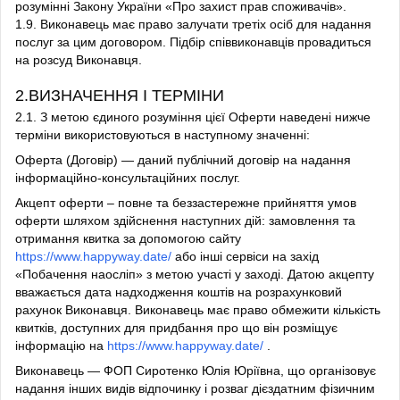
розумінні Закону України «Про захист прав споживачів».
1.9. Виконавець має право залучати третіх осіб для надання
послуг за цим договором. Підбір співвиконавців провадиться
на розсуд Виконавця.
2.ВИЗНАЧЕННЯ І ТЕРМІНИ
2.1. З метою єдиного розуміння цієї Оферти наведені нижче
терміни використовуються в наступному значенні:
Оферта (Договір) — даний публічний договір на надання
інформаційно-консультаційних послуг.
Акцепт оферти – повне та беззастережне прийняття умов
оферти шляхом здійснення наступних дій: замовлення та
отримання квитка за допомогою сайту
https://www.happyway.date/
або інші сервіси на захід
«Побачення наосліп» з метою участі у заході. Датою акцепту
вважається дата надходження коштів на розрахунковий
рахунок Виконавця. Виконавець має право обмежити кількість
квитків, доступних для придбання про що він розміщує
інформацію на
https://www.happyway.date/
.
Виконавець — ФОП Сиротенко Юлія Юріївна, що організовує
надання інших видів відпочинку і розваг дієздатним фізичним