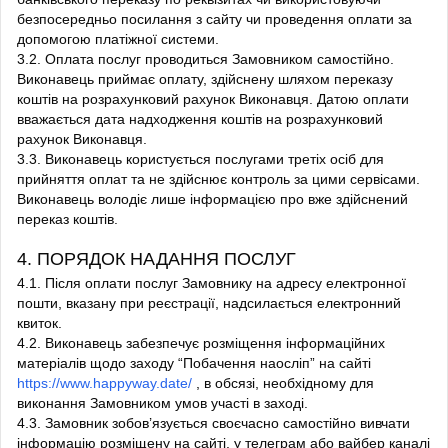
безпосередньо посилання з сайту чи проведення оплати за
допомогою платіжної системи.
3.2. Оплата послуг проводиться Замовником самостійно.
Виконавець приймає оплату, здійснену шляхом переказу
коштів на розрахунковий рахунок Виконавця. Датою оплати
вважається дата надходження коштів на розрахунковий
рахунок Виконавця.
3.3. Виконавець користується послугами третіх осіб для
прийняття оплат та не здійснює контроль за цими сервісами.
Виконавець володіє лише інформацією про вже здійснений
переказ коштів.
4. ПОРЯДОК НАДАННЯ ПОСЛУГ
4.1. Після оплати послуг Замовнику на адресу електронної
пошти, вказану при реєстрації, надсилається електронний
квиток.
4.2. Виконавець забезпечує розміщення інформаційних
матеріалів щодо заходу “Побачення наосліп” на сайті
https://www.happyway.date/
, в обсязі, необхідному для
виконання Замовником умов участі в заході.
4.3. Замовник зобов’язується своєчасно самостійно вивчати
інформацію розміщену на сайті, у телеграм або вайбер каналі