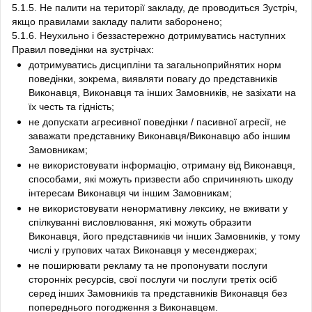
5.1.5. Не палити на території закладу, де проводиться Зустріч,
якщо правилами закладу палити заборонено;
5.1.6. Неухильно і беззастережно дотримуватись наступних
Правил поведінки на зустрічах:
дотримуватись дисципліни та загальноприйнятих норм
поведінки, зокрема, виявляти повагу до представників
Виконавця, Виконавця та інших Замовників, не зазіхати на
їх честь та гідність;
не допускати агресивної поведінки / пасивної агресії, не
заважати представнику Виконавця/Виконавцю або іншим
Замовникам;
не використовувати інформацію, отриману від Виконавця,
способами, які можуть призвести або спричиняють шкоду
інтересам Виконавця чи іншим Замовникам;
не використовувати ненормативну лексику, не вживати у
спілкуванні висловлювання, які можуть образити
Виконавця, його представників чи інших Замовників, у тому
числі у групових чатах Виконавця у месенджерах;
не поширювати рекламу та не пропонувати послуги
сторонніх ресурсів, свої послуги чи послуги третіх осіб
серед інших Замовників та представників Виконавця без
попереднього погодження з Виконавцем.