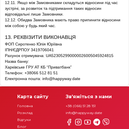
12.11. Якщо між Замовниками складуться відносини під час
зустрічі, за розвиток та підтримання таких відносин
відповідальні лише Замовники.
12.12. Обидва Замовника мають право припинити відносини
між собою у будь який час.
13. РЕКВІЗИТИ ВИКОНАВЦЯ
ФОП Сиротенко Юлія Юріївна
ІПН/ЄДРПОУ 3419706041
Рахунок отримувача: UA523052990000026005045924815
Назва банку:
Харківське ГРУ АТ КБ “Приватбанк”
Телефон: +38066 512 81 51
Електронна пошта:
info@happyway.date
Карта сайту
Зв'яжіться з нами
Головна
+38 (066) 51 28 151
Розклад
info@happyway.date
Відгуки
Блог