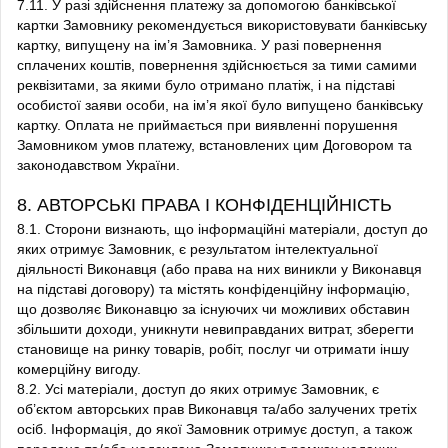
7.11. У разі здійснення платежу за допомогою банківської
картки Замовнику рекомендується використовувати банківську
картку, випущену на ім’я Замовника. У разі повернення
сплачених коштів, повернення здійснюється за тими самими
реквізитами, за якими було отримано платіж, і на підставі
особистої заяви особи, на ім’я якої було випущено банківську
картку. Оплата не приймається при виявленні порушення
Замовником умов платежу, встановлених цим Договором та
законодавством України.
8. АВТОРСЬКІ ПРАВА І КОНФІДЕНЦІЙНІСТЬ
8.1. Сторони визнають, що інформаційні матеріали, доступ до
яких отримує Замовник, є результатом інтелектуальної
діяльності Виконавця (або права на них виникли у Виконавця
на підставі договору) та містять конфіденційну інформацію,
що дозволяє Виконавцю за існуючих чи можливих обставин
збільшити доходи, уникнути невиправданих витрат, зберегти
становище на ринку товарів, робіт, послуг чи отримати іншу
комерційну вигоду.
8.2. Усі матеріали, доступ до яких отримує Замовник, є
об’єктом авторських прав Виконавця та/або залучених третіх
осіб. Інформація, до якої Замовник отримує доступ, а також