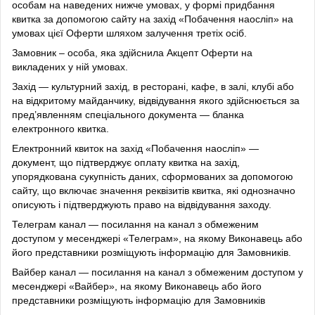
особам на наведених нижче умовах, у формі придбання
квитка за допомогою сайту на захід «Побачення наосліп» на
умовах цієї Оферти шляхом залучення третіх осіб.
Замовник – особа, яка здійснила Акцепт Оферти на
викладених у ній умовах.
Захід — культурний захід, в ресторані, кафе, в залі, клубі або
на відкритому майданчику, відвідування якого здійснюється за
пред’явленням спеціального документа — бланка
електронного квитка.
Електронний квиток на захід «Побачення наосліп» —
документ, що підтверджує оплату квитка на захід,
упорядкована сукупність даних, сформованих за допомогою
сайту, що включає значення реквізитів квитка, які однозначно
описують і підтверджують право на відвідування заходу.
Телеграм канал — посилання на канал з обмеженим
доступом у месенджері «Телеграм», на якому Виконавець або
його представники розміщують інформацію для Замовників.
Вайбер канал — посилання на канал з обмеженим доступом у
месенджері «Вайбер», на якому Виконавець або його
представники розміщують інформацію для Замовників