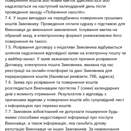
повернення коштів або новий квиток здійснюється або
надсилається на наступний календарний день після
проведення заходу «Побачення наосліп».
7.4. У інших випадках не передбачено повернення грошових
коштів Замовнику. Проведення оплати одразу є підставою для
Виконавця до виконання замовлення. Існування квитка на
обраний захід, в електронному форматі унеможливлює його
повернення як такого.
7.5. Розірвання договору з ініціативи Замовника відбувається
шляхом надсилання відповідної заяви на електронну пошту чи
у вайбер-канал. У заяві зазначаються причини розірвання
Договору, електронна пошта Замовника, вказана під час
реєстрації на онлайн-платформі та дані Замовника для
перерахування коштів (банківські реквізити, ПІБ, адреса).
7.6. Заява про розірвання та повернення коштів
розглядається Виконавцем протягом 7 (семи) календарних
днів з моменту отримання. Результатом є відповідь з
причинами відмови у поверненні коштів або супровідний лист
з інформацією про переказ коштів.
7.7. Замовник зобов’язаний не допускати поширення будь-
якими способами недостовірної інформації про послуги
Виконавця, а також інформацію, яка ганьбить ділову
репутацію Виконавця чи інших Замовників. За невиконання