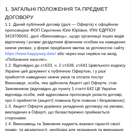
1. ЗАГАЛЬНІ ПОЛОЖЕННЯ ТА ПРЕДМЕТ
ДОГОВОРУ
1.1. Даний публічний договір (далі — Оферта) є офіційною
пропозицією ФОП Сиротенко Юлії Юріївни, ІПН/ ЄДРПОУ
3419706041, далі «Виконавець», щодо організації інших видів
відпочинку і розваг дієздатним фізичним особам на наведених
нижче умовах, у формі придбання квитка за допомогою сайту
https://www.happyway.date/
або через інші сервіси на захід
«Побачення наосліп».
1.2. Відповідно до ст.633, ч. 2 ст.638, ст.641 Цивільного кодексу
України цей документ є публічною Офертою, і у разі
прийняття наведених нижче умов та оплати послуг
Виконавця, особа, яка здійснила Акцепт цієї Оферти, стає
Замовником (відповідно до пункту 1 статті 642 ЦК України
відповідь особи, якій адресована пропозиція укласти договір,
про її прийняття (акцепт) повинна бути повною і безумовною).
1.3. Акцепт Оферти дорівнює укладенню договору на умовах,
викладених в Оферті, що беззастережно приймається
сторонами.
1.4. Виконавець та Замовник надають взаємні гарантії своєї
право- та дієздатності, необхідні для укладання та виконання