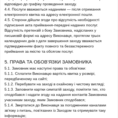
відповідно до графіку проведення заходу.
4.4. Послуги вважаються наданими — після отримання
електронного квитка на адресу електронної пошти.
4.5. Сторони дійшли згоди про відсутність необхідності
підписання акта приймання-передачі наданих послуг.
Відсутність претензій з боку Замовника, надісланих у
письмовій формі на адресу Виконавця, протягом трьох
календарних днів з дати завершення заходу вважається
підтвердженням факту повного та беззастережного
приймання за якістю та обсягом послуг.
5. ПРАВА ТА ОБОВ’ЯЗКИ ЗАМОВНИКА
5.1. Замовник має наступні права та обов’язки:
5.1.1. Сплатити Виконавцю вартість квитка у розмірі,
передбаченому на сайті;
5.1.2. Перебувати на заході в охайному і чистому вигляді;
5.1.3. Заповнити картки симпатій заходу, помітити тих, хто
сподобався і надати згоду на надання контактів Замовника
учасникам заходу, яким Замовник сподобався;
5.1.4. Звертатися до Виконавця за погодженими каналами
зв’язку з питань, пов’язаних із Заходом та отримувати таку
інформацію;