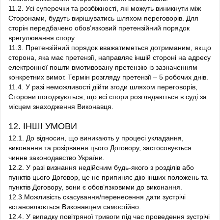
11.2. Усі суперечки та розбіжності, які можуть виникнути між
Сторонами, будуть вирішуватись шляхом переговорів. Для
сторін передбачено обов’язковий претензійний порядок
врегулювання спору.
11.3. Претензійний порядок вважатиметься дотриманим, якщо
сторона, яка має претензії, направляє іншій стороні на адресу
електронної пошти вмотивовану претензію із зазначенням
конкретних вимог. Термін розгляду претензії – 5 робочих днів.
11.4. У разі неможливості дійти згоди шляхом переговорів,
Сторони погоджуються, що всі спори розглядаються в суді за
місцем знаходження Виконавця.
12. ІНШІ УМОВИ
12.1. До відносин, що виникають у процесі укладання,
виконання та розірвання цього Договору, застосовується
чинне законодавство України.
12.2. У разі визнання недійсним будь-якого з розділів або
пунктів цього Договор, це не припиняє дію інших положень та
пунктів Договору, вони є обов’язковими до виконання.
12.3.Можливість скасування/перенесення дати зустрічі
встановлюється Виконавцем самостійно.
12.4. У випадку повітряної тривоги під час проведення зустрічі