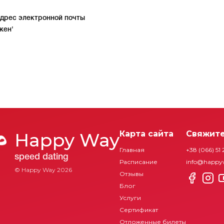
адрес электронной почты
жен'
Happy Way
Карта сайта
Свяжите
Главная
+38 (066) 51 
speed dating
Расписание
info@happy
© Happy Way
2026
Отзывы
Блог
Услуги
Сертификат
Отложенные билеты