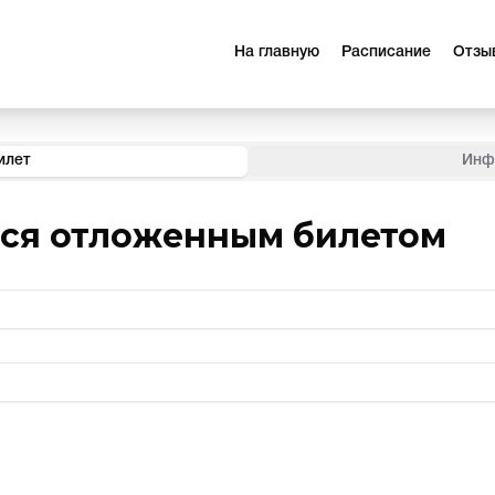
На главную
Расписание
Отзы
илет
Инф
ься отложенным билетом