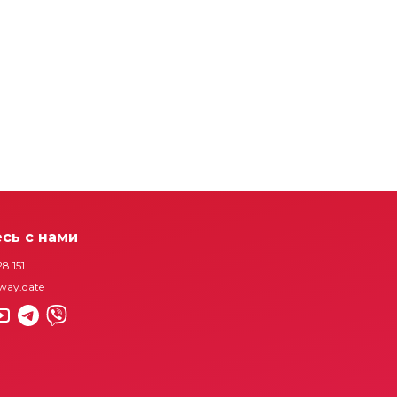
сь с нами
28 151
way.date