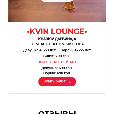
•KVIN LOUNGE•
KHARKIV
ДАРВИНА, 9
СТ.М. АРХІТЕКТОРА БІКЕТОВА
Девушка 40-53 лет
|
Парень 42-55 лет
Билет: 790 грн..
ПРИ ОПЛАТЕ СЕЙЧАС:
Девушке: 690 грн.
Парню: 690 грн.
Купить билет