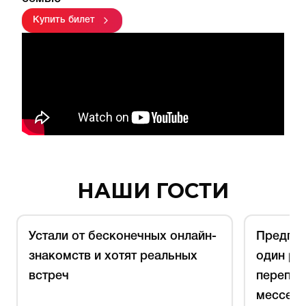
Купить билет
НАШИ ГОСТИ
Устали от бесконечных онлайн-
Предпоч
знакомств и хотят реальных
один ра
встреч
перепис
мессен