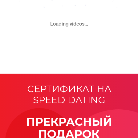
Loading videos...
СЕРТИФИКАТ НА
SPEED DATING
ПРЕКРАСНЫЙ
ПОДАРОК