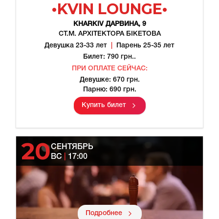
•KVIN LOUNGE•
KHARKIV
ДАРВИНА, 9
СТ.М. АРХІТЕКТОРА БІКЕТОВА
Девушка 23-33 лет
|
Парень 25-35 лет
Билет: 790 грн..
ПРИ ОПЛАТЕ СЕЙЧАС:
Девушке: 670 грн.
Парню: 690 грн.
Купить билет
20
СЕНТЯБРЬ
ВС
|
17:00
Подробнее