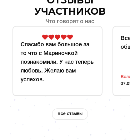
ОТЗЫВЫ
УЧАСТНИКОВ
Что говорят о нас
Все хо
Спасибо вам большое за
общен
то что с Мариночкой
познакомили. У нас теперь
любовь. Желаю вам
Володи
успехов.
07.09.20
Все отзывы