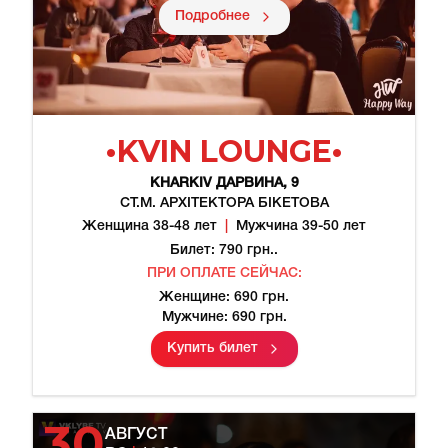
Подробнее
•KVIN LOUNGE•
KHARKIV
ДАРВИНА, 9
СТ.М. АРХІТЕКТОРА БІКЕТОВА
Женщина 38-48 лет
|
Мужчина 39-50 лет
Билет: 790 грн..
ПРИ ОПЛАТЕ СЕЙЧАС:
Женщине: 690 грн.
Мужчине: 690 грн.
Купить билет
30
АВГУСТ